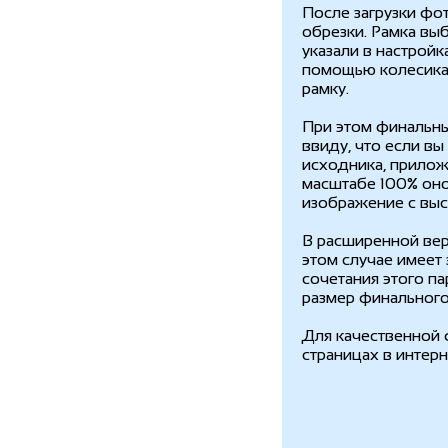
После загрузки фо
обрезки. Рамка вы
указали в настрой
помощью колесика 
рамку.
При этом финальны
ввиду, что если в
исходника, прилож
масштабе 100% оно
изображение с вы
В расширенной вер
этом случае имеет 
сочетания этого п
размер финального
Для качественной 
страницах в интер