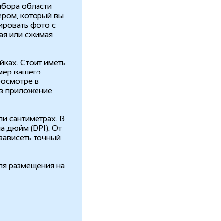
ыбора области
ером, который вы
ировать фото с
ая или сжимая
йках. Стоит иметь
змер вашего
росмотре в
 в приложение
и сантиметрах. В
а дюйм (DPI). От
 зависеть точный
ля размещения на