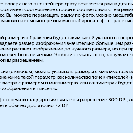
то поверх него в контейнере сразу появляется рамка для в
бора имеет соотношение сторон в соответствии с тем разм
ках. Вы можете перемещать рамку по фото, можно масштаб
мышки на компьютере или масштабировать фото растягив
й размер изображения будет таким какой указано в настро
ы задаёте размер изображения значительно больше чем ра
ение растянет изображение до нужного размера, но при п
 может быть не четким. Чтобы избежать этого, загружайте
соким разрешением.
сии (с ключом) можно указывать размеры с миллиметрах ил
значение такой параметр как количество точек (пикселей) н
араметра с размером в миллиметрах или сантиметрах будет
 изображения в пикселях.
фотопечати стандартным считается разрешение 300 DPI, д
нете обычно достаточно 72 DPI