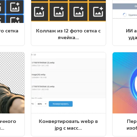
о сетка
Коллаж из 12 фото сетка с
ИИ 
ячейка...
уда
ачного
Конвертировать webp в
Пер
..
jpg с масс...
изоб