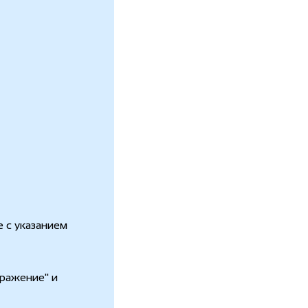
 с указанием
бражение" и