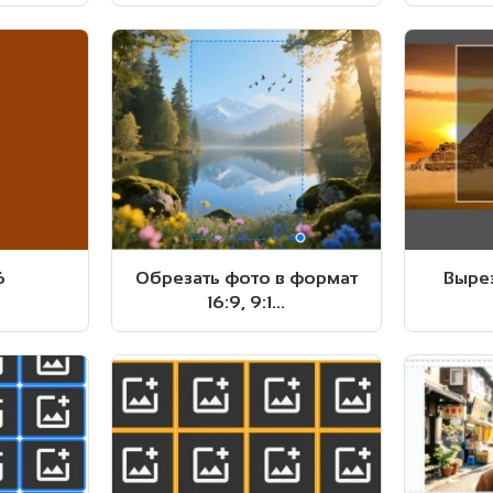
6
Обрезать фото в формат
Выре
16:9, 9:1...