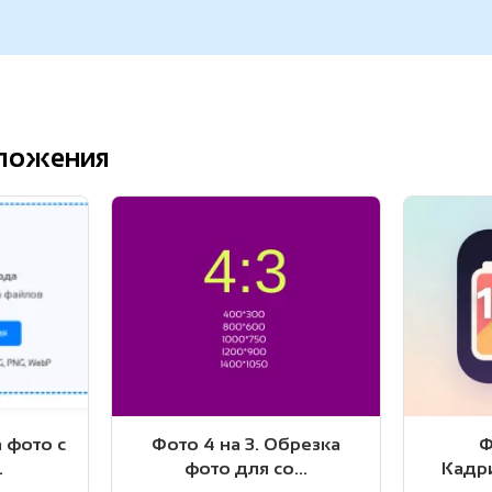
ложения
 фото с
Фото 4 на 3. Обрезка
Ф
.
фото для со...
Кадри