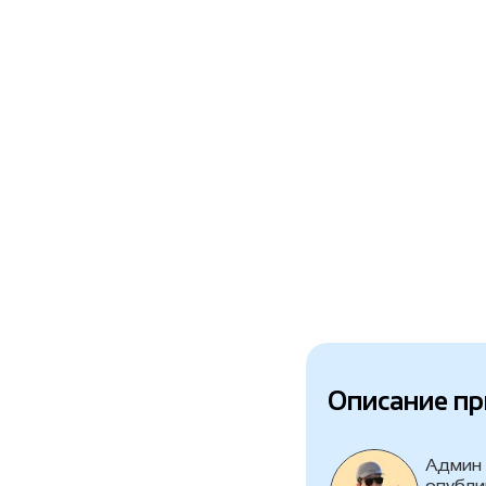
Описание п
Админ
опубли