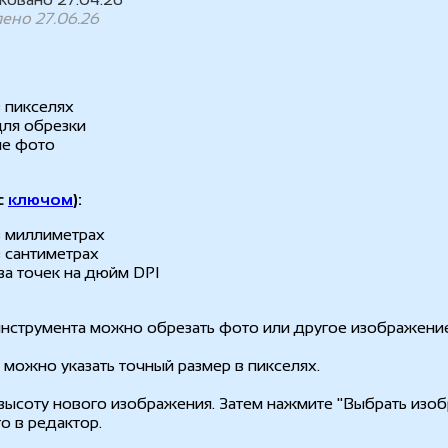
ено 27.06.26
 пикселях
для обрезки
ие фото
с
ключом
):
в миллиметрах
 сантиметрах
ва точек на дюйм DPI
нструмента можно обрезать фото или другое изображение
 можно указать точный размер в пикселях.
высоту нового изображения. Затем нажмите "Выбрать изо
о в редактор.