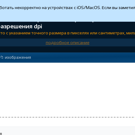
аботать некорректно на устройствах с iOS/MacOS. Если вы замети
ений с выбором точного размера в пикселях
разрешения dpi
то с указанием точного размера в пикселях или сантиметрах, ми
подробное описание
📁️ изображения
я