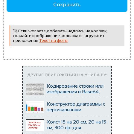
Сохранить
🚀️ Если желаете добавить надпись на коллаж,
скачайте изображение коллажа и загрузите в
приложение
Текст на фото
ДРУГИЕ ПРИЛОЖЕНИЯ НА УНИЛА РУ:
Кодирование строки или
изображения в Base64,
Data URL (data:image)
Конструктор диаграммы с
вертикальными
столбиками или
горизонтальными
Холст 15 на 20 см, 20 на 15
полосами
см, 300 dpi для
добавления и раскладки