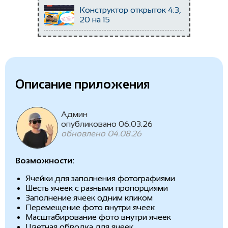
изображений на холсте
Конструктор открыток 4:3,
20 на 15
Описание приложения
Админ
опубликовано 06.03.26
обновлено 04.08.26
Возможности:
Ячейки для заполнения фотографиями
Шесть ячеек с разными пропорциями
Заполнение ячеек одним кликом
Перемещение фото внутри ячеек
Масштабирование фото внутри ячеек
Цветная обводка для ячеек