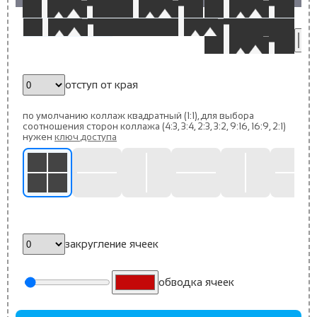
цв
от
фо
отступ от края
по умолчанию коллаж квадратный (1:1), для выбора
соотношения сторон коллажа (4:3, 3:4, 2:3, 3:2, 9:16, 16:9, 2:1)
нужен
ключ доступа
закругление ячеек
обводка ячеек