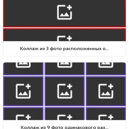
Коллаж из 3 фото расположенных о...
Коллаж из 9 фото одинакового раз...