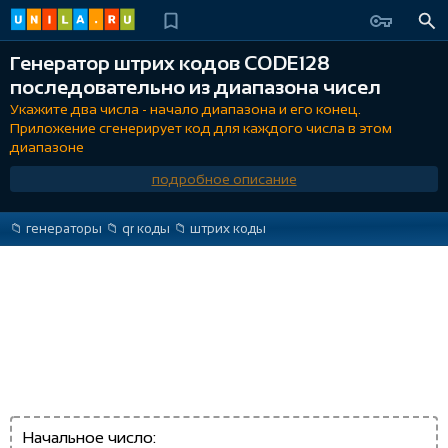
Генератор штрих кодов CODE128
последовательно из диапазона чисел
Укажите два числа - начало диапазона и его конец.
Приложение сгенерирует код для каждого числа в этом
диапазоне
подробное описание
📁️ генераторы
📁️ qr коды
📁️ штрих коды
Начальное число: